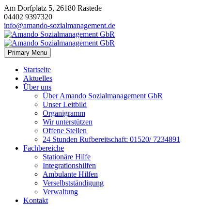
Am Dorfplatz 5, 26180 Rastede
04402 9397320
info@amando-sozialmanagement.de
Primary Menu
Startseite
Aktuelles
Über uns
Über Amando Sozialmanagement GbR
Unser Leitbild
Organigramm
Wir unterstützen
Offene Stellen
24 Stunden Rufbereitschaft: 01520/ 7234891
Fachbereiche
Stationäre Hilfe
Integrationshilfen
Ambulante Hilfen
Verselbstständigung
Verwaltung
Kontakt